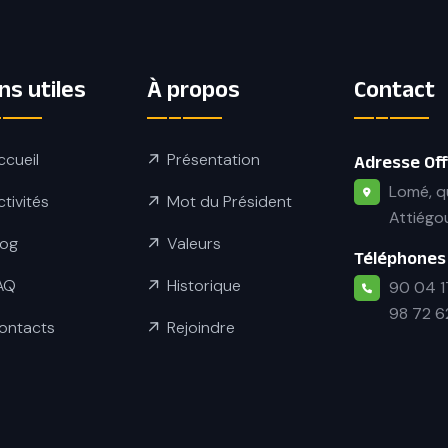
ns utiles
À propos
Contact
ccueil
Présentation
Adresse Offi
Lomé, q
ctivités
Mot du Président
Attiégo
log
Valeurs
Téléphones
AQ
Historique
90 04 1
98 72 6
ontacts
Rejoindre